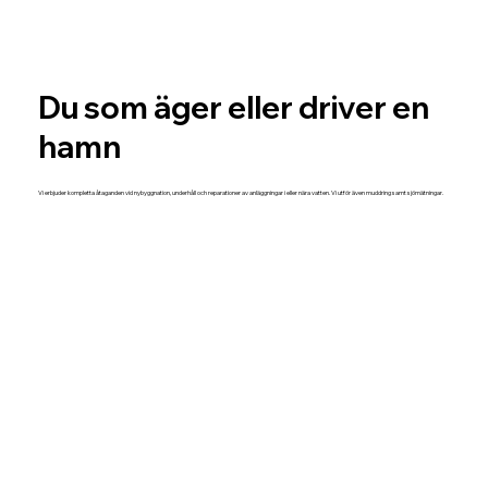
Du som äger eller driver en
hamn
Vi erbjuder kompletta åtaganden vid nybyggnation, underhåll och reparationer av anläggningar i eller nära vatten. Vi utför även muddring samt sjömätningar.