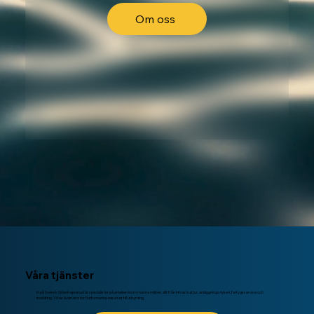
Om oss
Våra tjänster
Vi på Svensk Sjöentreprenad är specialister på arbeten inom marina miljöer, allt från infrastruktur, anläggningsdykeri, fartygsservice och
muddring. Vi har även en stor flotta marina resurser till uthyrning.