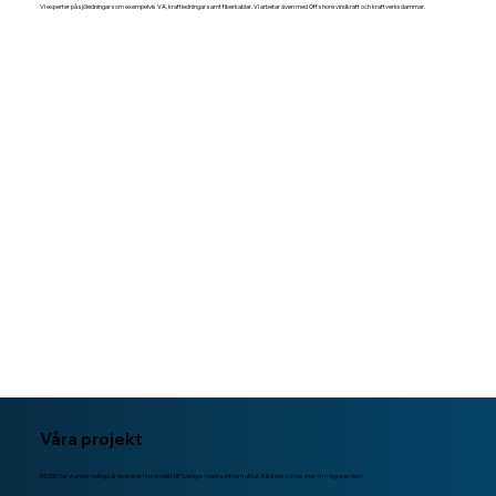
Vi experter på sjöledningar som exempelvis VA, kraftledningar samt fiberkablar. Vi arbetar även med Off shore vindkraft och kraftverksdammar.
Våra projekt
På SSE har vi under många år levererat fina projekt till Sveriges marina infrastruktur. Klicka in och läs mer om några av dem.