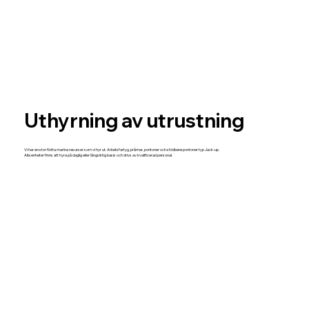
Uthyrning av utrustning
Vi har en stor flotta marina resurser som vi hyr ut. Arbetsfartyg, pråmar, pontoner och stödbenspontoner typ Jack-up.
Alla enheter finns att hyra på daglig eller långsiktig basis och drivs av kvalificerad personal.