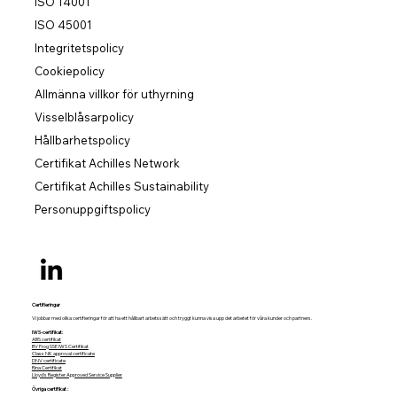
ISO 14001
ISO 45001
Integritetspolicy
Cookiepolicy
Allmänna villkor för uthyrning
Visselblåsarpolicy
Hållbarhetspolicy
Certifikat Achilles Network
Certifikat Achilles Sustainability
Personuppgiftspolicy
Certifieringar
Vi jobbar med olika certifieringar för att ha ett hållbart arbetssätt och tryggt kunna visa upp det arbetet för våra kunder och partners.
IWS-certifikat:
ABS certifikat
BV Frog SSE IWS Certifikat
Class NK approval certificate
DNV certificate
Rina Certifikat
Lloyd's Register Approved Service Supplier
Övriga certifikat :