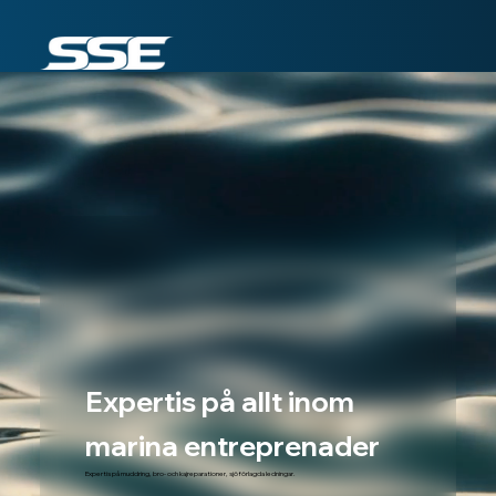
Expertis på allt inom
marina entreprenader
Expertis på muddring, bro- och kajreparationer, sjöförlagda ledningar.