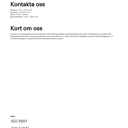
Kontakta oss
Göteborg: +46 31 – 788 21 00
Sölvesborg: +46 456-141 66
Malmö: +46 40 – 93 30 00
SSE JOUR-telefon: +46 31 – 788 21 00
Kort om oss
Vi inriktar oss på nybyggnation, service, underhåll och utförande kring faciliteter i anslutning till vatten. Inom detta område erbjuder vi kompletta- eller
delåtaganden avseende bl.a. hamnar, kajer, bryggor, fyrar, broar, kraftverk m.m. Genom ett unikt och mångårigt samarbete med olika anläggnings- och
förvaltande företag kan vi erbjuda Er ett brett kunnande inom dessa områden.
Länkar
ISO 9001