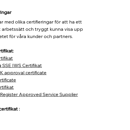
ringar
r med olika certifieringar för att ha ett
t arbetssätt och tryggt kunna visa upp
etet för våra kunder och partners.
ifikat:
tifikat
 SSE IWS Certifikat
K approval certificate
tificate
tifikat
 Register Approved Service Supplier
ertifikat :