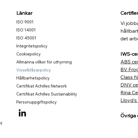
Länkar
Certifie
ISO 9001
Vi jobba
ISO 14001
hållbar
det arb
ISO 45001
Integritetspolicy
IWS-cert
Cookiepolicy
ABS cer
Allmänna villkor för uthyrning
BV Frog
Visselblåsarpolicy
Class N
Hållbarhetspolicy
DNV cer
Certifikat Achilles Network
Rina Cer
Certifikat Achilles Sustainability
,
Lloyd's
Personuppgiftspolicy
Övriga c
i