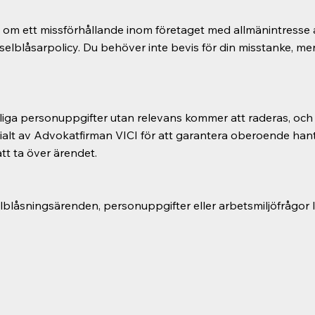
e om ett missförhållande inom företaget med allmänintresse 
sselblåsarpolicy. Du behöver inte bevis för din misstanke, m
liga personuppgifter utan relevans kommer att raderas, och
tialt av Advokatfirman VICI för att garantera oberoende han
t ta över ärendet.
elblåsningsärenden, personuppgifter eller arbetsmiljöfrågo