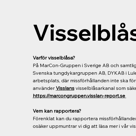
Visselblå
Varför visselblåsa?
På MarCon-Gruppen i Sverige AB och samtlig
Svenska tungdykargruppen AB, DYKAB i Luleå 
arbetsplats, där missförhållanden inte ska fö
använder
Visslans
visselblåsarkanal som säke
https://marcongruppen.visslan-report.se
Vem kan rapportera?
Förenklat kan du rapportera missförhållande
osäker uppmuntrar vi dig att läsa mer i vår vis