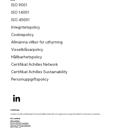
ISO 9001
ISO 14001
ISO 45001
Integritetspolicy
Cookiepolicy
Allmänna villkor för uthyrning
Visselblåsarpolicy
Hållbarhetspolicy
Certifikat Achilles Network
Certifikat Achilles Sustainability
Personuppgiftspolicy
Certifieringar
Vi jobbar med olika certifieringar för att ha ett hållbart arbetssätt och tryggt kunna visa upp det arbetet för våra kunder och partners.
IWS-certifikat:
ABS certifikat
BV Frog SSE IWS Certifikat
Class NK approval certificate
DNV certificate