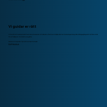
Vi guidar er rätt
Vi förstår att marina projekt kan vara utmanande att kalkylera. Behöver ni hjälp eller har funderingar kring olika tillvägagångssätt så finns vi här
för att hjälpa er. Kontakta oss gärna.
Skicka ett mejl eller fyll i vårt kontaktformulär
info@sse-ab.se