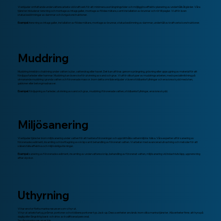
Vi erbjuder omfattande undervattensarbete vid kraftverk för att minimera avstängningstider och möjliggöra effektiv planering av underhållsåtgärder. Våra
tjänster inkluderar rensning och montage av intagsgaller, montage av flödesmätare, samt installation av brunnar och rör till peglar. Vi utför även
statusbedömningar av dammar och övriga konstruktioner.
Exempel: r
ensning av intagsgaller, installation av flödesmätare, montage av brunnar, statusbedömning av dammar, underhåll av kraftverkskonstruktioner.
Muddring
Muddring innebär schaktning under vatten i sjöar, vattendrag eller havet. Det kan utföras genom sprängning, grävning eller uppsugning av material för att
fördjupa farleder eller hamnar. Muddring kan även ske för utvinning av sand och grus. Vi utför olika typer av muddringsarbeten, med specialinriktning på
utmanande muddring i grunda vatten och förorenade massor. Inom detta område erbjuder vi även stödbanksfyllningar och erosionsskydd med sten,
gabioner eller betongmadrasser.
Exempel:
fördjupning av farleder, utvinning av sand och grus, muddring i förorenade vatten, stödbanksfyllningar, erosionsskydd.
Miljösanering
Vi erbjuder tjänster inom miljösanering under vatten för att hantera föroreningar och upprätthålla vattenmiljöns hälsa. Våra experter utför sanering av
förorenade sediment, insamling och borttagning av skräp samt behandling av förorenat vatten. Vi arbetar med avancerad utrustning och metoder för att
säkerställa effektiva och miljövänliga lösningar.
Exempel:
sanering av förorenade sediment, insamling av undervattensskräp, behandling av förorenat vatten, miljösanering vid industriutsläpp, upprensning
efter olyckor.
Uthyrning
Vi har en stor flotta marina resurser som vi hyr ut.
Vi hyr ut arbetsfartyg, pråmar, pontoner och stödbenspontoner typ Jack-up. Dessa enheter används inom olika marina tjänster. Alla enheter finns att hyra på
daglig eller långsiktig basis och drivs av kvalificerad personal.
Se våra marina resurser
här.