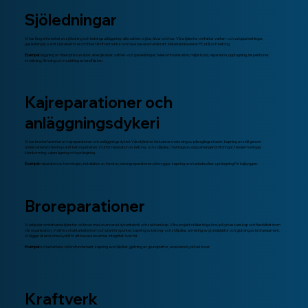
Sjöledningar
Vi har lång erfarenhet av sjöledning och ledningsutläggning i alla vatten: i sjöar, älvar och hav. Våra tjänster omfattar vatten- och avloppsledningar,
gasledningar, samt sjökabel för el och fiber till infrastruktur och havsbaserad vindkraft. Material inkluderar PE, stål och betong.
Exempel:
läggning av fiberoptiska kablar, energikablar, vatten- och gasledningar, telekommunikation, miljöskydd, reparation, upptagning, inspektioner,
inmätning, filmning och muddring av landfästen.
Kajreparationer och
anläggningsdykeri
Vi har bred erfarenhet av kajreparationer och anläggningsdykeri. Våra tjänster inkluderar svetsning av påseglingsskador, kapning av stål genom
undervattensbränning samt betongarbeten. Vi utför reparation av betong- och stålpålar, montage av dagvattengenomföringar, fendermontage,
kärnborrning, vajersågning och sprängning.
Exempel:
reparation av hamnkajer, installation av fendrar, betongreparationer på bryggor, kapning av skadade pålar, sprängning för kajbyggen.
Broreparationer
Vi erbjuder omfattande tjänster vid broar med avancerad dykeriteknik och sakkunskap. Våra projekt ställer höga krav på yrkeskunskap och flexibilitet inom
vår organisation. Vi utför schaktarbete inom och utanför sponter, kapning av betong- och stålpålar, armering av grundplattor och gjutning av brofundament.
Vi lägger ut erosionsskydd för att bevara broarnas integritet över tid.
Exempel:
schaktarbete vid brofundament, kapning av stålpålar, gjutning av grundplattor, erosionsskydd vid broar.
Kraftverk