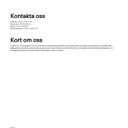
Kontakta oss
Göteborg: +46 31 – 788 21 00
Sölvesborg: +46 456-141 66
Malmö: +46 40 – 93 30 00
SSE JOUR-telefon: +46 31 – 788 21 00
Kort om oss
Vi inriktar oss på nybyggnation, service, underhåll och utförande kring faciliteter i anslutning till vatten. Inom detta område erbjuder vi kompletta- eller
delåtaganden avseende bl.a. hamnar, kajer, bryggor, fyrar, broar, kraftverk m.m. Genom ett unikt och mångårigt samarbete med olika anläggnings- och
förvaltande företag kan vi erbjuda Er ett brett kunnande inom dessa områden.
Länkar